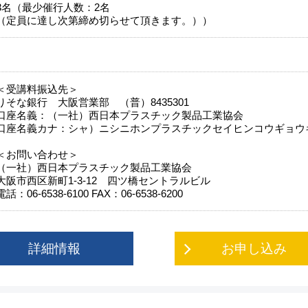
3名（最少催行人数：2名
（定員に達し次第締め切らせて頂きます。））
＜受講料振込先＞
りそな銀行 大阪営業部 （普）8435301
口座名義：（一社）西日本プラスチック製品工業協会
口座名義カナ：シャ）ニシニホンプラスチックセイヒンコウギョウ
＜お問い合わせ＞
（一社）西日本プラスチック製品工業協会
大阪市西区新町1-3-12 四ツ橋セントラルビル
電話：06‐6538‐6100 FAX：06‐6538‐6200
詳細情報
お申し込み