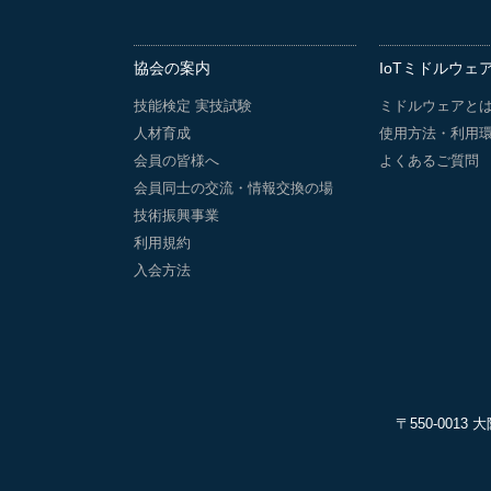
協会の案内
IoTミドルウェ
技能検定 実技試験
ミドルウェアと
人材育成
使用方法・利用
会員の皆様へ
よくあるご質問
会員同士の交流・情報交換の場
技術振興事業
利用規約
入会方法
〒550-001