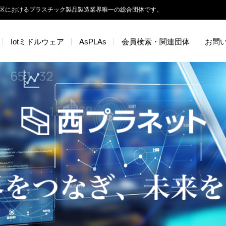
区におけるプラスチック製品製造業界唯一の総合団体です。
Iotミドルウェア
AsPLAs
会員検索・関連団体
お問