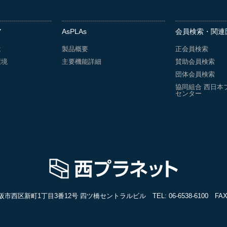
ア
AsPLAs
会員検索・関連
は
製品概要
正会員検索
環境
主要機能詳細
賛助会員検索
団体会員検索
協同組合 西日本
センター
3 大阪市西区新町1丁目3番12号 四ツ橋セントラルビル
TEL:
06-6538-6100
FAX: 