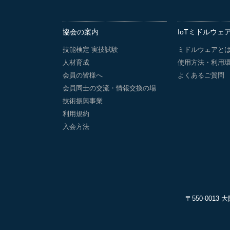
協会の案内
IoTミドルウェ
技能検定 実技試験
ミドルウェアと
人材育成
使用方法・利用
会員の皆様へ
よくあるご質問
会員同士の交流・情報交換の場
技術振興事業
利用規約
入会方法
〒550-001