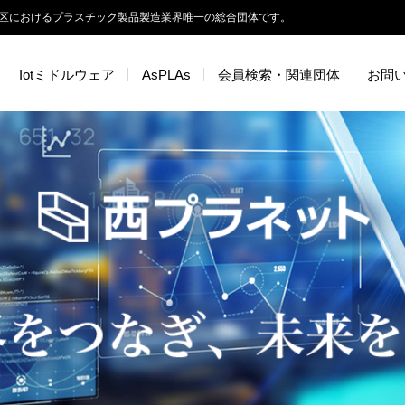
区におけるプラスチック製品製造業界唯一の総合団体です。
Iotミドルウェア
AsPLAs
会員検索・関連団体
お問