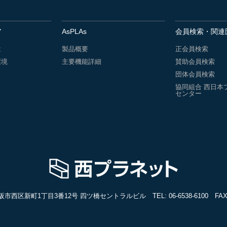
ア
AsPLAs
会員検索・関連
は
製品概要
正会員検索
環境
主要機能詳細
賛助会員検索
団体会員検索
協同組合 西日本
センター
3 大阪市西区新町1丁目3番12号 四ツ橋セントラルビル
TEL:
06-6538-6100
FAX: 