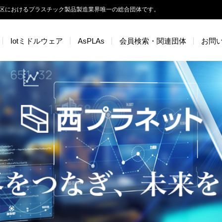
区におけるプラスチック製品製造業界唯一の総合団体です。
Iotミドルウェア
AsPLAs
会員検索・関連団体
お問