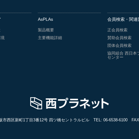
ア
AsPLAs
会員検索・関連
は
製品概要
正会員検索
環境
主要機能詳細
賛助会員検索
団体会員検索
協同組合 西日本
センター
3 大阪市西区新町1丁目3番12号 四ツ橋セントラルビル
TEL:
06-6538-6100
FAX: 