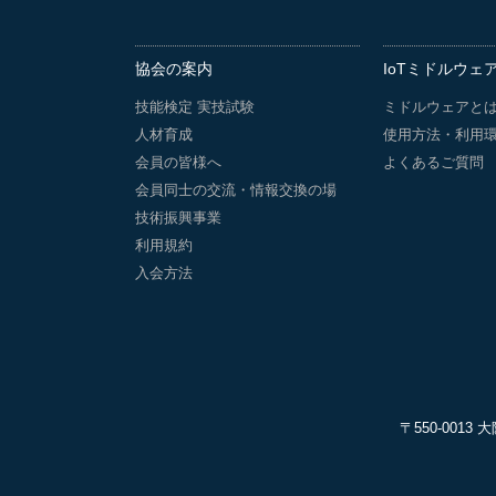
協会の案内
IoTミドルウェ
技能検定 実技試験
ミドルウェアと
人材育成
使用方法・利用
会員の皆様へ
よくあるご質問
会員同士の交流・情報交換の場
技術振興事業
利用規約
入会方法
〒550-001