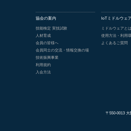
協会の案内
IoTミドルウェ
技能検定 実技試験
ミドルウェアと
人材育成
使用方法・利用
会員の皆様へ
よくあるご質問
会員同士の交流・情報交換の場
技術振興事業
利用規約
入会方法
〒550-001