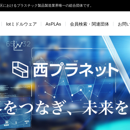
区におけるプラスチック製品製造業界唯一の総合団体です。
Iotミドルウェア
AsPLAs
会員検索・関連団体
お問