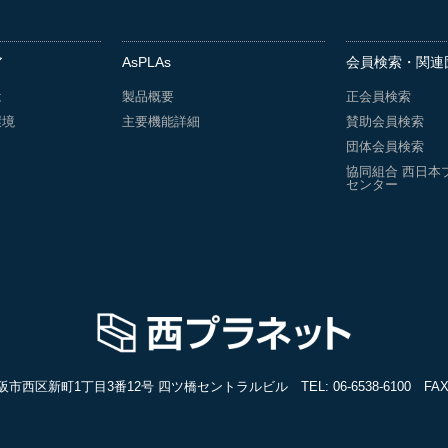
ア
AsPLAs
会員検索・関連
は
製品概要
正会員検索
環境
主要機能詳細
賛助会員検索
団体会員検索
協同組合 西日本
センター
3 大阪市西区新町1丁目3番12号 四ツ橋セントラルビル
TEL:
06-6538-6100
FAX: 